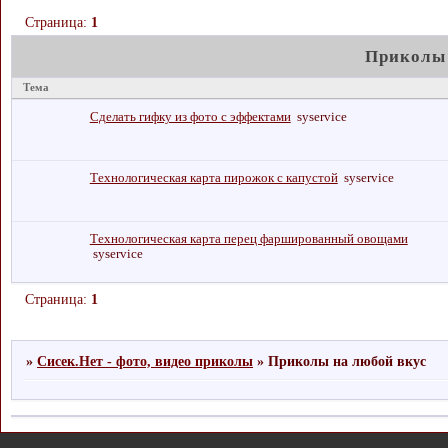
Страница:
1
Приколы 
Тема
Сделать гифку из фото с эффектами
syservice
Технологическая карта пирожок с капустой
syservice
Технологическая карта перец фаршированный овощами
syservice
Страница:
1
»
Сисек.Нет - фото, видео приколы
»
Приколы на любой вкус