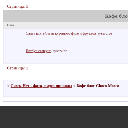
Страница:
1
Кофе бло
Тема
Салат коктейль из куриного филе и фруктов
syservice
Нетбук самсунг
syservice
Страница:
1
»
Сисек.Нет - фото, видео приколы
»
Кофе блог Choco Mocco