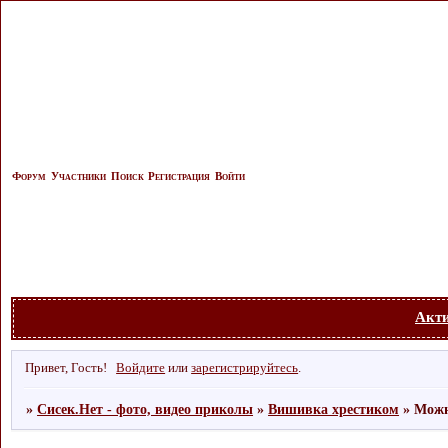
Форум
Участники
Поиск
Регистрация
Войти
Акт
Привет, Гость!
Войдите
или
зарегистрируйтесь
.
»
Сисек.Нет - фото, видео приколы
»
Вишивка хрестиком
»
Можн