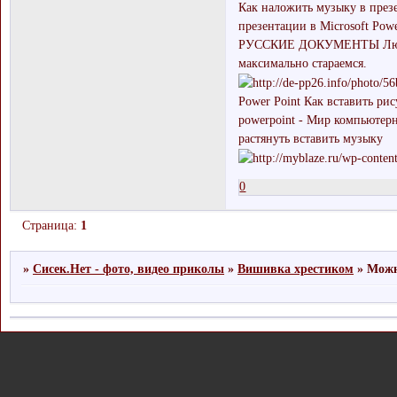
Как наложить музыку в през
презентации в Microsoft Powe
РУССКИЕ ДОКУМЕНТЫ Любое т
максимально стараемся.
Power Point Как вставить ри
powerpoint - Мир компьютер
растянуть вставить музыку
0
Страница:
1
»
Сисек.Нет - фото, видео приколы
»
Вишивка хрестиком
»
Можн