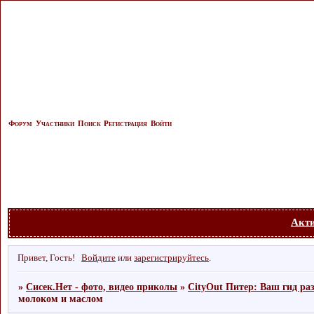
Форум
Участники
Поиск
Регистрация
Войти
Акт
Привет, Гость!
Войдите
или
зарегистрируйтесь
.
»
Сисек.Нет - фото, видео приколы
»
CityOut Питер: Ваш гид ра
молоком и маслом