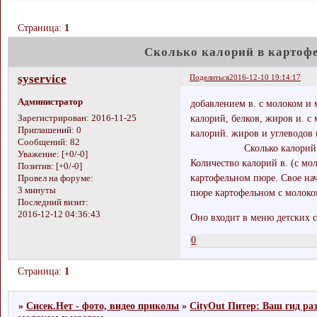
Страница:
1
Сколько калорий в картоф
syservice
Поделиться
2016-12-10 19:14:17
Администратор
добавлением в. с молоком и
калорий, белков, жиров и. с
Зарегистрирован
: 2016-11-25
Приглашений:
0
калорий. жиров и углеводов 
Сообщений:
82
Сколько калорий
Уважение:
[+0/-0]
Количество калорий в. (с мо
Позитив:
[+0/-0]
картофельном пюре. Свое нач
Провел на форуме:
3 минуты
пюре картофельном с молоко
Последний визит:
2016-12-12 04:36:43
Оно входит в меню детских с
0
Страница:
1
»
Сисек.Нет - фото, видео приколы
»
CityOut Питер: Ваш гид ра