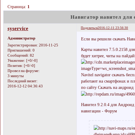
Страница:
1
Навигатор навител для 
syservice
Поделиться
2016-12-11 23:56:30
Администратор
Если вы решили скачать Нав
Зарегистрирован
: 2016-11-25
Карты навител 7.5.0.2158 для
Приглашений:
0
Сообщений:
82
будет хитрее, читы на пайдай
Уважение:
[+0/-0]
Позитив:
[+0/-0]
Провел на форуме:
Navitel navigator скачать бе
3 минуты
работают на смартфонах и пл
Последний визит:
2016-12-12 04:36:43
по сайту Скачать на андроид
Навител 9.2.0.4 для Андроид с
навигации - Форум