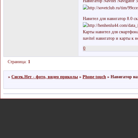
Навигатор Navitel Navigator 5
Навител для навигатор 8.0 ск
Карты навител для смартфона 
navitel навигатор и карты к н
0
Страница:
1
»
Сисек.Нет - фото, видео приколы
»
Phone touch
»
Навигатор на